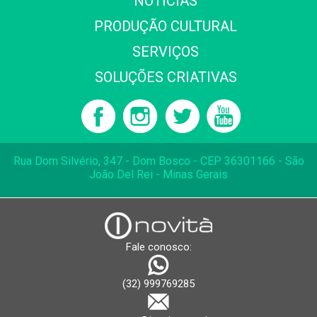
NOTÍCIAS
PRODUÇÃO CULTURAL
SERVIÇOS
SOLUÇÕES CRIATIVAS
Rua Dom Silvério, 347 - Dom Bosco - CEP 36301166 - São
João Del Rei - Minas Gerais
Fale conosco:
(32) 999769285