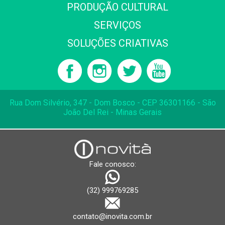
PRODUÇÃO CULTURAL
SERVIÇOS
SOLUÇÕES CRIATIVAS
Rua Dom Silvério, 347 - Dom Bosco - CEP 36301166 - São
João Del Rei - Minas Gerais
Fale conosco:
(32) 999769285
contato@inovita.com.br