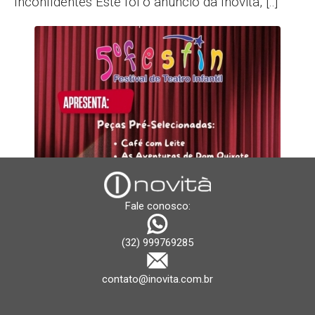
Inconfidentes Este foi o anúncio da Inovità, [..]
Fale conosco:
PRÉ-RESULTADO DA SELEÇÃO DO 5º
(32) 999769285
FESTIN
contato@inovita.com.br
A equipe organizadora do FESTIN – Festival de
Teatro Infantil, o qual se encontra em sua quinta